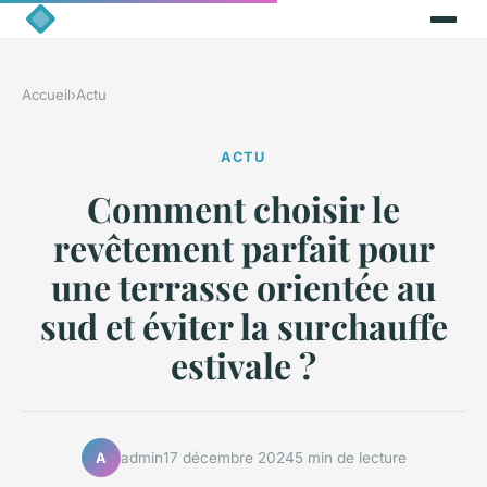
Accueil
›
Actu
ACTU
Comment choisir le
revêtement parfait pour
une terrasse orientée au
sud et éviter la surchauffe
estivale ?
admin
17 décembre 2024
5 min de lecture
A