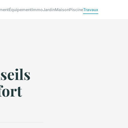
ment
Équipement
Immo
Jardin
Maison
Piscine
Travaux
seils
fort