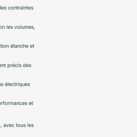
des contraintes
lon les volumes,
tion étanche et
ent précis des
ns électriques
performances et
e
, avec tous les