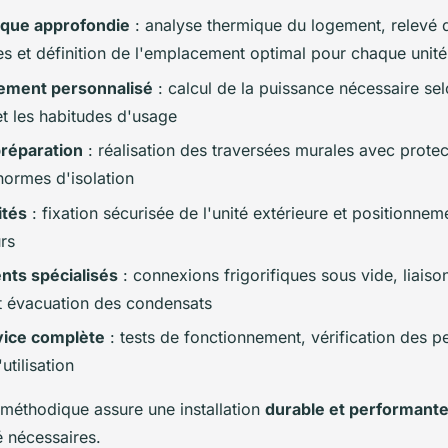
ique approfondie
: analyse thermique du logement, relevé 
les et définition de l'emplacement optimal pour chaque unité
ement personnalisé
: calcul de la puissance nécessaire se
et les habitudes d'usage
préparation
: réalisation des traversées murales avec protec
normes d'isolation
ités
: fixation sécurisée de l'unité extérieure et positionnem
urs
ts spécialisés
: connexions frigorifiques sous vide, liaiso
 évacuation des condensats
vice complète
: tests de fonctionnement, vérification des 
utilisation
méthodique assure une installation
durable et performant
é nécessaires.