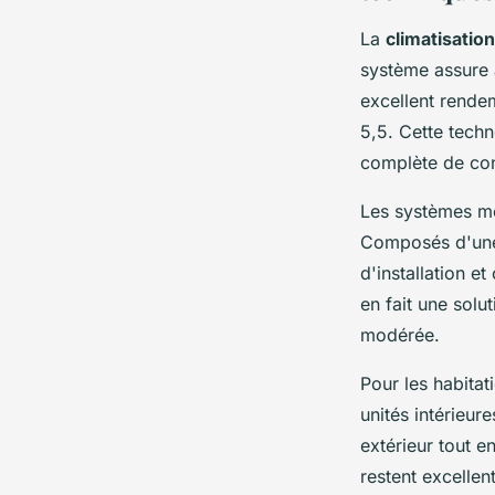
La
climatisatio
système assure à
excellent rende
5,5. Cette tech
complète de con
Les systèmes mo
Composés d'une u
d'installation e
en fait une sol
modérée.
Pour les habitat
unités intérieur
extérieur tout e
restent excelle