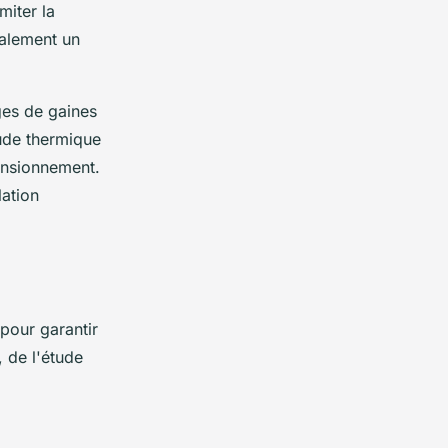
miter la
galement un
ges de gaines
tude thermique
mensionnement.
lation
 pour garantir
, de l'étude