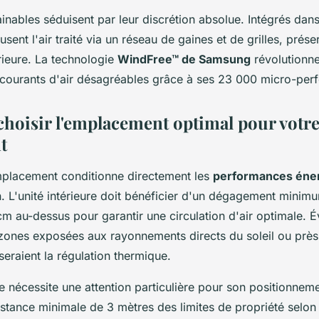
nables séduisent par leur discrétion absolue. Intégrés dans
fusent l'air traité via un réseau de gaines et de grilles, prése
érieure. La technologie
WindFree™ de Samsung
révolutionn
s courants d'air désagréables grâce à ses 23 000 micro-perf
oisir l'emplacement optimal pour votr
t
mplacement conditionne directement les
performances éne
on. L'unité intérieure doit bénéficier d'un dégagement mini
cm au-dessus pour garantir une circulation d'air optimale. É
zones exposées aux rayonnements directs du soleil ou prè
seraient la régulation thermique.
re nécessite une attention particulière pour son positionneme
stance minimale de 3 mètres des limites de propriété selon 