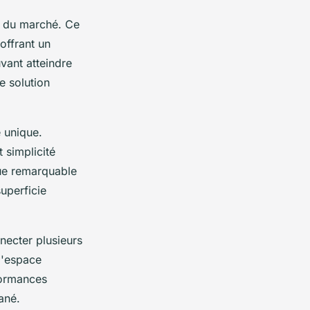
e du marché. Ce
offrant un
vant atteindre
e solution
 unique.
 simplicité
que remarquable
uperficie
ecter plusieurs
 l'espace
formances
ané.