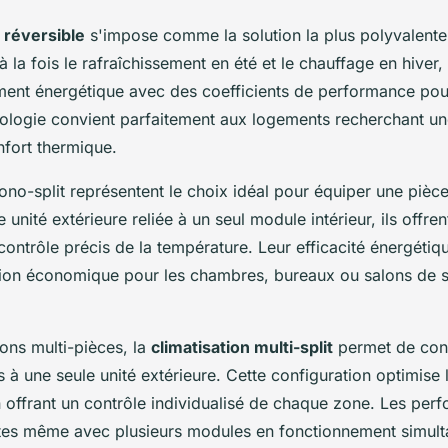
n réversible
s'impose comme la solution la plus polyvalent
 la fois le rafraîchissement en été et le chauffage en hiver, 
ment énergétique avec des coefficients de performance pou
nologie convient parfaitement aux logements recherchant un
fort thermique.
no-split représentent le choix idéal pour équiper une pièce
nité extérieure reliée à un seul module intérieur, ils offrent
t contrôle précis de la température. Leur efficacité énergéti
ution économique pour les chambres, bureaux ou salons de s
ions multi-pièces, la
climatisation multi-split
permet de conn
es à une seule unité extérieure. Cette configuration optimise
n offrant un contrôle individualisé de chaque zone. Les per
ntes même avec plusieurs modules en fonctionnement simult