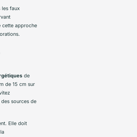
 les faux
rvant
e cette approche
orations.
e
rgétiques
de
mum de 15 cm sur
vitez
s des sources de
nt. Elle doit
la