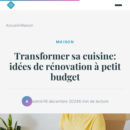
Accueil
›
Maison
MAISON
Transformer sa cuisine:
idées de rénovation à petit
budget
admin
16 décembre 2024
6 min de lecture
A