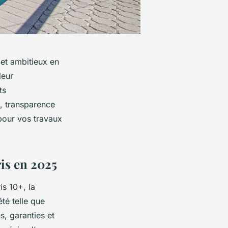
jet ambitieux en
leur
ts
é, transparence
 pour vos travaux
ris en 2025
is 10+, la
été telle que
s, garanties et