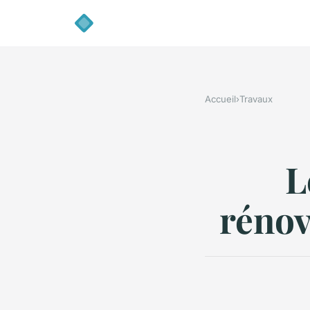
Accueil
›
Travaux
L
rénov