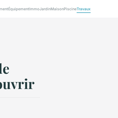
ment
Équipement
Immo
Jardin
Maison
Piscine
Travaux
de
ouvrir