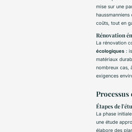
mise sur une pa
haussmanniens ou
coûts, tout en g
Rénovation én
La rénovation c
écologiques
: i
matériaux durabl
nombreux cas, à
exigences envir
Processus 
Étapes de l'ét
La phase initial
une étude appro
élabore des pla