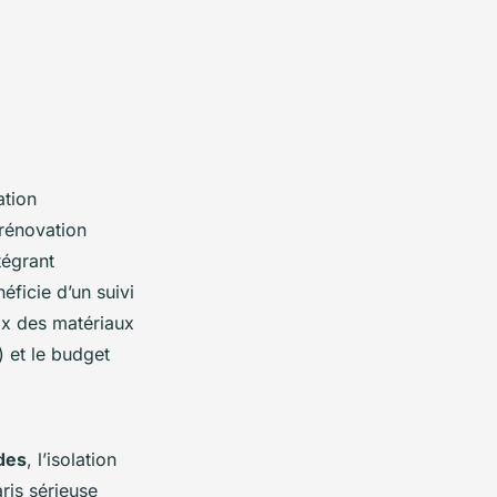
ation
 rénovation
tégrant
éficie d’un suivi
ix des matériaux
) et le budget
des
, l’isolation
ris sérieuse