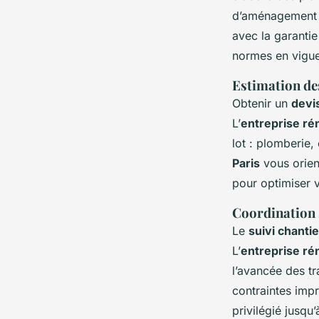
d’aménagement s
avec la garantie
normes en vigue
Estimation des
Obtenir un
devi
L’
entreprise ré
lot : plomberie,
Paris
vous orien
pour optimiser v
Coordination s
Le
suivi chanti
L’
entreprise ré
l’avancée des tr
contraintes imp
privilégié jusqu