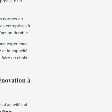
précis, d’un
les normes en
es entreprises à
faction durable.
t une expérience
 et la capacité
 faire un choix
rénovation à
 d’activités et
 Paris
,