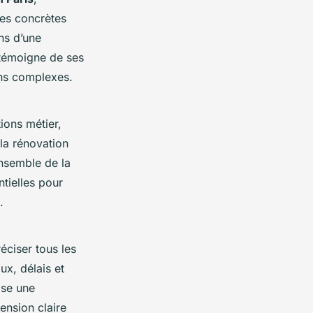
ces concrètes
ns d’une
 témoigne de ses
ons complexes.
ions métier,
la rénovation
ensemble de la
tielles pour
.
réciser tous les
ux, délais et
ise une
nsion claire