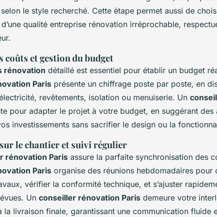
elon le style recherché. Cette étape permet aussi de chois
 d’une qualité entreprise rénovation irréprochable, respect
ur.
 coûts et gestion du budget
s rénovation
détaillé est essentiel pour établir un budget réa
novation Paris
présente un chiffrage poste par poste, en di
 électricité, revêtements, isolation ou menuiserie. Un
conseil
te pour adapter le projet à votre budget, en suggérant des 
os investissements sans sacrifier le design ou la fonctionnal
ur le chantier et suivi régulier
er rénovation Paris
assure la parfaite synchronisation des c
novation Paris
organise des réunions hebdomadaires pour c
avaux, vérifier la conformité technique, et s’ajuster rapide
révues. Un
conseiller rénovation Paris
demeure votre inter
’à la livraison finale, garantissant une communication fluide 