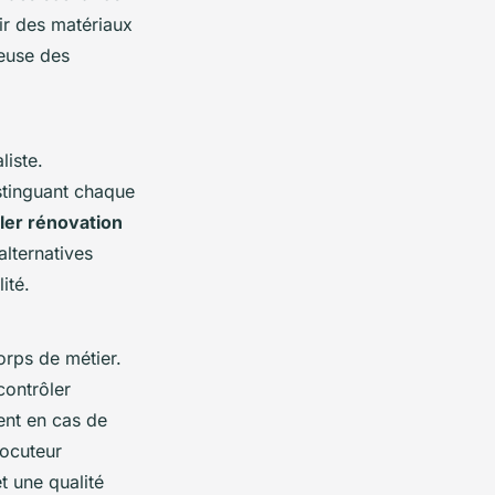
ir des matériaux
ueuse des
liste.
stinguant chaque
ler rénovation
alternatives
ité.
orps de métier.
ontrôler
ment en cas de
locuteur
et une qualité