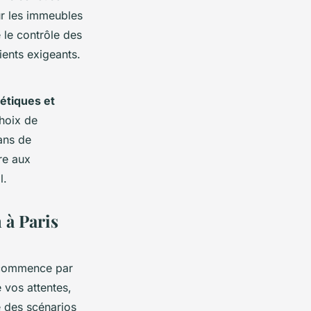
ur les immeubles
 le contrôle des
lients exigeants.
étiques et
hoix de
ans de
re aux
l.
 à Paris
ommence par
 vos attentes,
e des scénarios