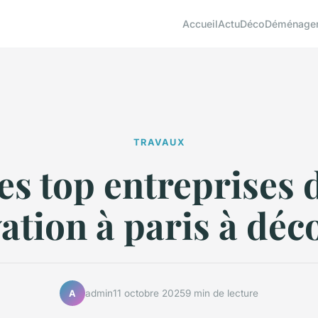
Accueil
Actu
Déco
Déménage
TRAVAUX
es top entreprises 
ation à paris à déc
admin
11 octobre 2025
9 min de lecture
A